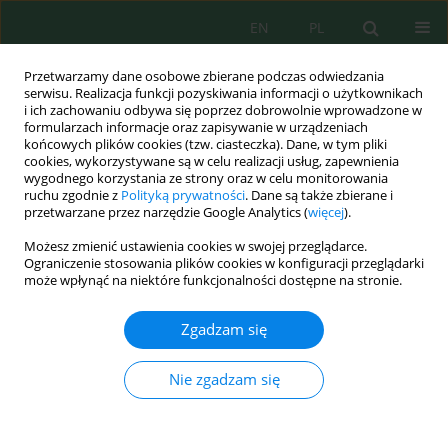
EN
PL
Przetwarzamy dane osobowe zbierane podczas odwiedzania
serwisu. Realizacja funkcji pozyskiwania informacji o użytkownikach
i ich zachowaniu odbywa się poprzez dobrowolnie wprowadzone w
formularzach informacje oraz zapisywanie w urządzeniach
końcowych plików cookies (tzw. ciasteczka). Dane, w tym pliki
cookies, wykorzystywane są w celu realizacji usług, zapewnienia
wygodnego korzystania ze strony oraz w celu monitorowania
vol. 25, 5, 2024
ruchu zgodnie z
Polityką prywatności
. Dane są także zbierane i
przetwarzane przez narzędzie Google Analytics (
więcej
).
Możesz zmienić ustawienia cookies w swojej przeglądarce.
Ograniczenie stosowania plików cookies w konfiguracji przeglądarki
Abiotic Habitat Conditions in
może wpłynąć na niektóre funkcjonalności dostępne na stronie.
Coal Mines Heap Novel
Zgadzam się
Ecosystems Concerning the
Nie zgadzam się
Biomass Amount of
Spontaneous Vegetation