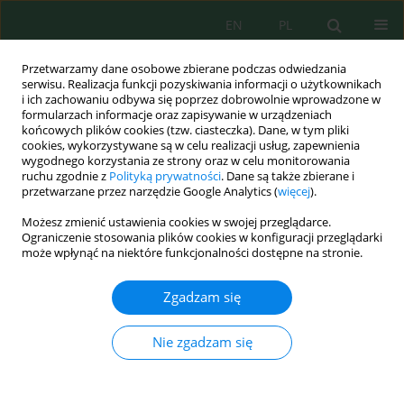
EN
PL
Przetwarzamy dane osobowe zbierane podczas odwiedzania
serwisu. Realizacja funkcji pozyskiwania informacji o użytkownikach
i ich zachowaniu odbywa się poprzez dobrowolnie wprowadzone w
formularzach informacje oraz zapisywanie w urządzeniach
końcowych plików cookies (tzw. ciasteczka). Dane, w tym pliki
cookies, wykorzystywane są w celu realizacji usług, zapewnienia
wygodnego korzystania ze strony oraz w celu monitorowania
vol. 27, 9, 2026
ruchu zgodnie z
Polityką prywatności
. Dane są także zbierane i
przetwarzane przez narzędzie Google Analytics (
więcej
).
Możesz zmienić ustawienia cookies w swojej przeglądarce.
Ograniczenie stosowania plików cookies w konfiguracji przeglądarki
An integrated approach applied
może wpłynąć na niektóre funkcjonalności dostępne na stronie.
to anticancer drugs across
Zgadzam się
aquatic compartments
Nie zgadzam się
1,2
1,2
Aouatif Azaal
,
Bouchra Elguerrouj
,
3,4
5
Abdelali Ouasrhir
,
Hamid Madani
,