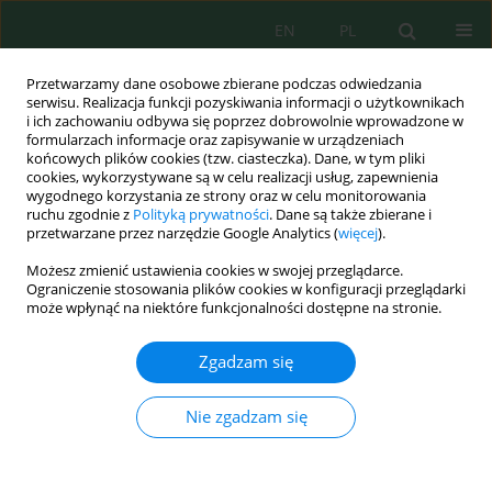
EN
PL
Przetwarzamy dane osobowe zbierane podczas odwiedzania
serwisu. Realizacja funkcji pozyskiwania informacji o użytkownikach
i ich zachowaniu odbywa się poprzez dobrowolnie wprowadzone w
formularzach informacje oraz zapisywanie w urządzeniach
końcowych plików cookies (tzw. ciasteczka). Dane, w tym pliki
cookies, wykorzystywane są w celu realizacji usług, zapewnienia
wygodnego korzystania ze strony oraz w celu monitorowania
vol. 22, 4, 2021
ruchu zgodnie z
Polityką prywatności
. Dane są także zbierane i
przetwarzane przez narzędzie Google Analytics (
więcej
).
Możesz zmienić ustawienia cookies w swojej przeglądarce.
Ograniczenie stosowania plików cookies w konfiguracji przeglądarki
Analysis of Air Monitoring
może wpłynąć na niektóre funkcjonalności dostępne na stronie.
System in Megacity on the
Zgadzam się
Example of St. Petersburg
Nie zgadzam się
1
Natalia Vladimirovna Dzhevaga
,
1
Darya Dmitrievna Borisova