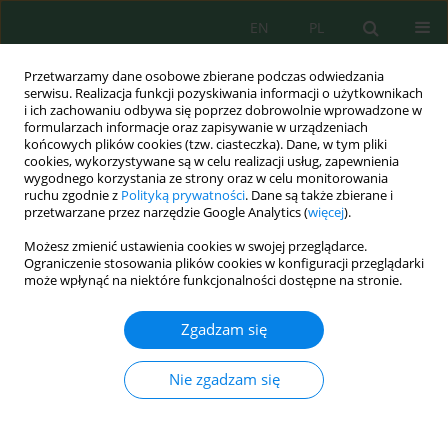
EN
PL
Przetwarzamy dane osobowe zbierane podczas odwiedzania
serwisu. Realizacja funkcji pozyskiwania informacji o użytkownikach
i ich zachowaniu odbywa się poprzez dobrowolnie wprowadzone w
formularzach informacje oraz zapisywanie w urządzeniach
końcowych plików cookies (tzw. ciasteczka). Dane, w tym pliki
cookies, wykorzystywane są w celu realizacji usług, zapewnienia
wygodnego korzystania ze strony oraz w celu monitorowania
vol. 24, 4, 2023
ruchu zgodnie z
Polityką prywatności
. Dane są także zbierane i
przetwarzane przez narzędzie Google Analytics (
więcej
).
Możesz zmienić ustawienia cookies w swojej przeglądarce.
Ograniczenie stosowania plików cookies w konfiguracji przeglądarki
Analysis of the Use of Biochar
może wpłynąć na niektóre funkcjonalności dostępne na stronie.
from Organic Waste Pyrolysis in
Zgadzam się
Agriculture and Environmental
Nie zgadzam się
Protection