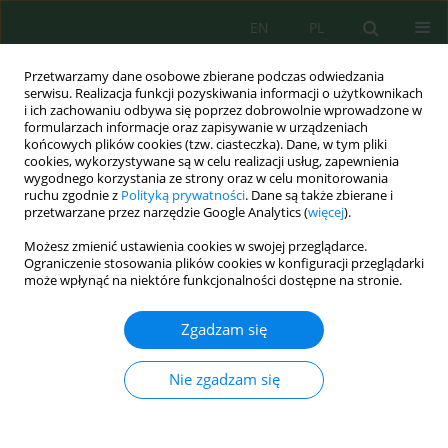
EN
PL
Przetwarzamy dane osobowe zbierane podczas odwiedzania
serwisu. Realizacja funkcji pozyskiwania informacji o użytkownikach
i ich zachowaniu odbywa się poprzez dobrowolnie wprowadzone w
formularzach informacje oraz zapisywanie w urządzeniach
końcowych plików cookies (tzw. ciasteczka). Dane, w tym pliki
cookies, wykorzystywane są w celu realizacji usług, zapewnienia
wygodnego korzystania ze strony oraz w celu monitorowania
vol. 19, 1, 2018
ruchu zgodnie z
Polityką prywatności
. Dane są także zbierane i
przetwarzane przez narzędzie Google Analytics (
więcej
).
Możesz zmienić ustawienia cookies w swojej przeglądarce.
Ograniczenie stosowania plików cookies w konfiguracji przeglądarki
Assessment Strategies for
może wpłynąć na niektóre funkcjonalności dostępne na stronie.
Municipal Selective Waste
Zgadzam się
Collection – Regional Waste
Nie zgadzam się
Management