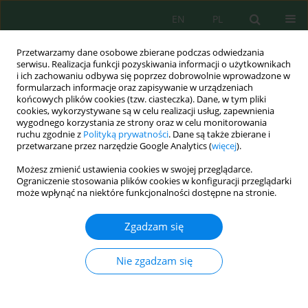
EN
PL
Przetwarzamy dane osobowe zbierane podczas odwiedzania
serwisu. Realizacja funkcji pozyskiwania informacji o użytkownikach
i ich zachowaniu odbywa się poprzez dobrowolnie wprowadzone w
formularzach informacje oraz zapisywanie w urządzeniach
końcowych plików cookies (tzw. ciasteczka). Dane, w tym pliki
cookies, wykorzystywane są w celu realizacji usług, zapewnienia
Autor
Anatoliy Kulyk
wygodnego korzystania ze strony oraz w celu monitorowania
ruchu zgodnie z
Polityką prywatności
. Dane są także zbierane i
przetwarzane przez narzędzie Google Analytics (
więcej
).
Możesz zmienić ustawienia cookies w swojej przeglądarce.
The Method of Time Distribution for Environment
Ograniczenie stosowania plików cookies w konfiguracji przeglądarki
Monitoring Using Unmanned Aerial Vehicles
może wpłynąć na niektóre funkcjonalności dostępne na stronie.
According to an Inverse Priority
Zgadzam się
Waldemar Wójcik
,
Aliya Kalizhanova
,
Yaroslav A. Kulyk
,
Bohdan P.
Knysh
,
Roman N. Kvyetnyy
,
Anatoliy I. Kulyk
,
Tetiana V. Sichko
,
Viktoria P. Dumenko
,
Oksana V. Bezstmertna
,
Saltanat Adikhanova
,
Nie zgadzam się
Maral Zhassandykyzy
,
Mukhtar Junisbekov
,
Nurzhigit Smailov
,
Gulbahar Yussupova
J. Ecol. Eng. 2022; 23(11):179-187