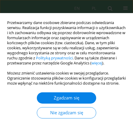
EN
PL
Przetwarzamy dane osobowe zbierane podczas odwiedzania
serwisu. Realizacja funkcji pozyskiwania informacji o użytkownikach
i ich zachowaniu odbywa się poprzez dobrowolnie wprowadzone w
formularzach informacje oraz zapisywanie w urządzeniach
końcowych plików cookies (tzw. ciasteczka). Dane, w tym pliki
cookies, wykorzystywane są w celu realizacji usług, zapewnienia
Autor
Artur Serafin
wygodnego korzystania ze strony oraz w celu monitorowania
ruchu zgodnie z
Polityką prywatności
. Dane są także zbierane i
przetwarzane przez narzędzie Google Analytics (
więcej
).
Development of the Edge of the Gully in the Zone
Możesz zmienić ustawienia cookies w swojej przeglądarce.
Adjacent to the Field
Ograniczenie stosowania plików cookies w konfiguracji przeglądarki
może wpłynąć na niektóre funkcjonalności dostępne na stronie.
Roman Rybicki
,
Radomir Obroślak
,
Andrzej Mazur
,
Antoni Grzywna
,
Artur Serafin
Zgadzam się
J. Ecol. Eng. 2019; 20(1):238-244
DOI
:
https://doi.org/10.12911/22998993/94954
Nie zgadzam się
Statystyki
Streszczenie
Artykuł
(PDF)