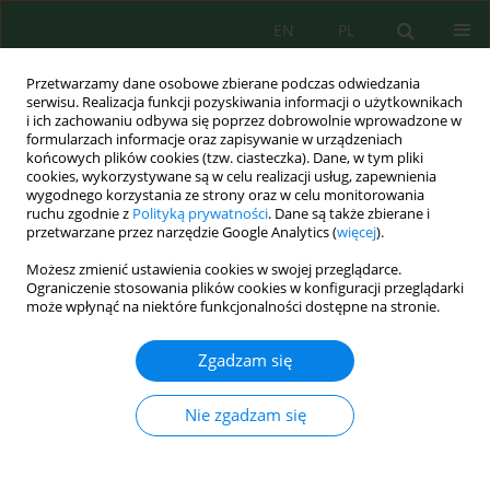
EN
PL
Przetwarzamy dane osobowe zbierane podczas odwiedzania
serwisu. Realizacja funkcji pozyskiwania informacji o użytkownikach
i ich zachowaniu odbywa się poprzez dobrowolnie wprowadzone w
formularzach informacje oraz zapisywanie w urządzeniach
końcowych plików cookies (tzw. ciasteczka). Dane, w tym pliki
cookies, wykorzystywane są w celu realizacji usług, zapewnienia
Autor
Bożena Grabińska
wygodnego korzystania ze strony oraz w celu monitorowania
ruchu zgodnie z
Polityką prywatności
. Dane są także zbierane i
przetwarzane przez narzędzie Google Analytics (
więcej
).
Możesz zmienić ustawienia cookies w swojej przeglądarce.
CHANGES IN THE MIDDLE SECTION OF THE
Ograniczenie stosowania plików cookies w konfiguracji przeglądarki
NAREW RIVER (BETWEEN OSTROŁĘKA AND
może wpłynąć na niektóre funkcjonalności dostępne na stronie.
ŁOMŻA) IN VIEW OF NATURAL FACTORS AND
ANTHROPOGENIC PRESSURES
Zgadzam się
Bożena Grabińska
,
Józef Koc
,
Ireneusz Cymes
,
Sławomir Szymczyk
Nie zgadzam się
J. Ecol. Eng. 2014; 15(2):25-30
DOI
:
https://doi.org/10.12911/22998993.1094975
Statystyki