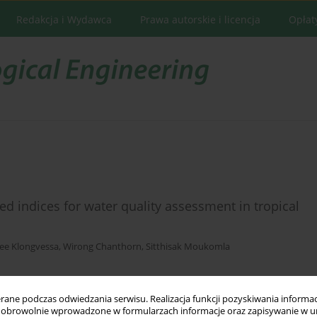
Redakcja i Wydawca
Prawa autorskie i licencja
Opłat
d indices for water quality assessment in tropical
ee Klongvessa
,
Wirong Chanthorn
,
Sitthisak Moukomla
ne podczas odwiedzania serwisu. Realizacja funkcji pozyskiwania informacj
Statystyki
obrowolnie wprowadzone w formularzach informacje oraz zapisywanie w u