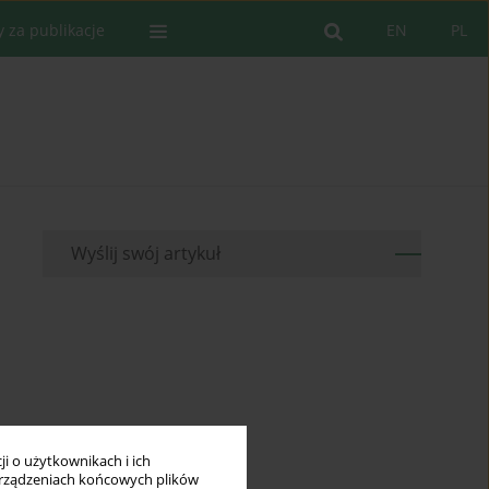
y za publikacje
EN
PL
Wyślij swój artykuł
i o użytkownikach i ich
rządzeniach końcowych plików