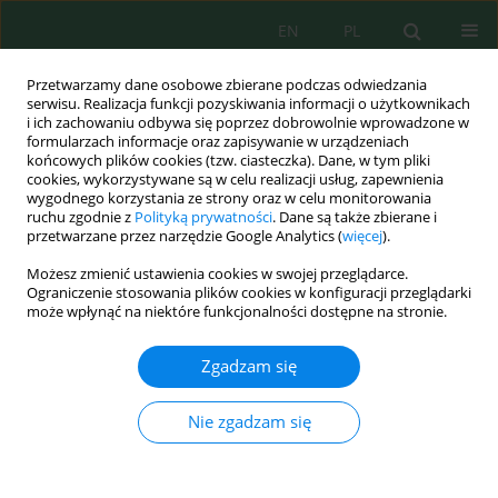
EN
PL
Przetwarzamy dane osobowe zbierane podczas odwiedzania
serwisu. Realizacja funkcji pozyskiwania informacji o użytkownikach
i ich zachowaniu odbywa się poprzez dobrowolnie wprowadzone w
formularzach informacje oraz zapisywanie w urządzeniach
końcowych plików cookies (tzw. ciasteczka). Dane, w tym pliki
cookies, wykorzystywane są w celu realizacji usług, zapewnienia
Autor
Haider Al-Jendeel
wygodnego korzystania ze strony oraz w celu monitorowania
ruchu zgodnie z
Polityką prywatności
. Dane są także zbierane i
przetwarzane przez narzędzie Google Analytics (
więcej
).
Production and characterization of bio-oil
Możesz zmienić ustawienia cookies w swojej przeglądarce.
derived from microwave-assisted pyrolysis of
Ograniczenie stosowania plików cookies w konfiguracji przeglądarki
Dodonaea viscosa
, employing HZSM-5 and
może wpłynąć na niektóre funkcjonalności dostępne na stronie.
titanium dioxide catalysts
Zgadzam się
Marwa I. Abbas
,
Atheer M. Al-Yaqoobi
,
Haider Abdulkareem Al-Jendeel
J. Ecol. Eng. 2026; 27(8):365-375
Nie zgadzam się
DOI
:
https://doi.org/10.12911/22998993/221012
Statystyki
Streszczenie
Artykuł
(PDF)