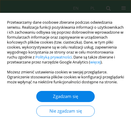
EN
PL
Przetwarzamy dane osobowe zbierane podczas odwiedzania
serwisu. Realizacja funkcji pozyskiwania informacji o użytkownikach
i ich zachowaniu odbywa się poprzez dobrowolnie wprowadzone w
formularzach informacje oraz zapisywanie w urządzeniach
końcowych plików cookies (tzw. ciasteczka). Dane, w tym pliki
cookies, wykorzystywane są w celu realizacji usług, zapewnienia
Autor
Linh Huynh
wygodnego korzystania ze strony oraz w celu monitorowania
ruchu zgodnie z
Polityką prywatności
. Dane są także zbierane i
przetwarzane przez narzędzie Google Analytics (
więcej
).
Możesz zmienić ustawienia cookies w swojej przeglądarce.
Valorization of Tropical Almond (
Terminalia
Ograniczenie stosowania plików cookies w konfiguracji przeglądarki
catappa
) Leaves into Iron-Containing Activated
może wpłynąć na niektóre funkcjonalności dostępne na stronie.
Carbon for Rapid Catalytic Degradation of
Methylene Blue with Hydrogen Peroxide
Zgadzam się
Nhi Thi Kieu Nguyen
,
Duong Thi Thuy Le
,
Khang Dinh Vo
,
Linh Tung
Huynh
,
Hung Minh Nguyen
,
Tuyet-Mai Tran-Thuy
,
Long Quang
Nie zgadzam się
Nguyen
,
Dung Van Nguyen
J. Ecol. Eng. 2024; 25(8):54-61
DOI
:
https://doi.org/10.12911/22998993/189672