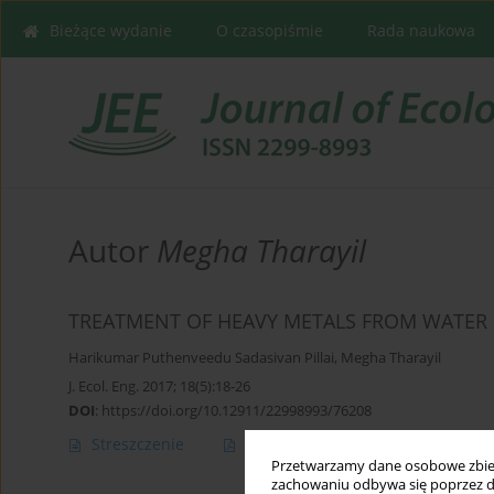
Bieżące wydanie
O czasopiśmie
Rada naukowa
Autor
Megha Tharayil
TREATMENT OF HEAVY METALS FROM WATER
Harikumar Puthenveedu Sadasivan Pillai
,
Megha Tharayil
J. Ecol. Eng. 2017; 18(5):18-26
DOI
:
https://doi.org/10.12911/22998993/76208
Streszczenie
Artykuł
(PDF)
Przetwarzamy dane osobowe zbiera
zachowaniu odbywa się poprzez d