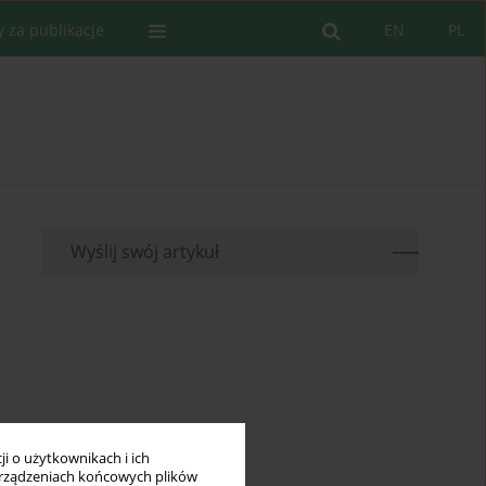
y za publikacje
EN
PL
Wyślij swój artykuł
i o użytkownikach i ich
rządzeniach końcowych plików