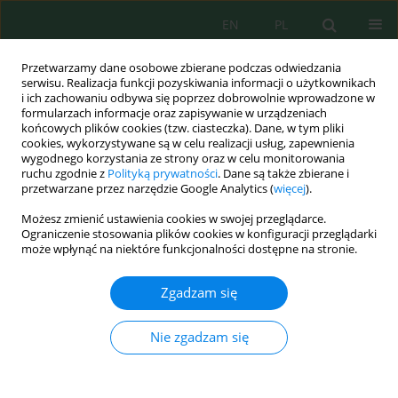
EN
PL
Przetwarzamy dane osobowe zbierane podczas odwiedzania
serwisu. Realizacja funkcji pozyskiwania informacji o użytkownikach
i ich zachowaniu odbywa się poprzez dobrowolnie wprowadzone w
formularzach informacje oraz zapisywanie w urządzeniach
końcowych plików cookies (tzw. ciasteczka). Dane, w tym pliki
cookies, wykorzystywane są w celu realizacji usług, zapewnienia
Autor
Paola Posligua
wygodnego korzystania ze strony oraz w celu monitorowania
ruchu zgodnie z
Polityką prywatności
. Dane są także zbierane i
przetwarzane przez narzędzie Google Analytics (
więcej
).
Gravimetric Evolution During Sewage Sludge
Możesz zmienić ustawienia cookies w swojej przeglądarce.
Biostabilization
Ograniczenie stosowania plików cookies w konfiguracji przeglądarki
może wpłynąć na niektóre funkcjonalności dostępne na stronie.
Paola Posligua
,
Michelle Peñaherrera
,
Elvito Villegas
,
Carlos Banchon
J. Ecol. Eng. 2018; 19(5):76-85
Zgadzam się
DOI
:
https://doi.org/10.12911/22998993/91272
Statystyki
Nie zgadzam się
Streszczenie
Artykuł
(PDF)