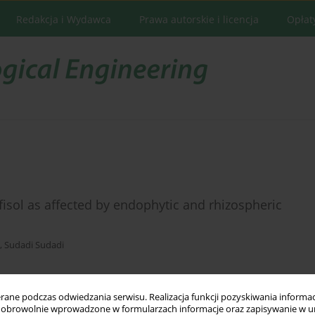
Redakcja i Wydawca
Prawa autorskie i licencja
Opłat
fisol as affected by endophytic and rhizospheric
,
Sudadi Sudadi
ne podczas odwiedzania serwisu. Realizacja funkcji pozyskiwania informacj
Statystyki
obrowolnie wprowadzone w formularzach informacje oraz zapisywanie w u