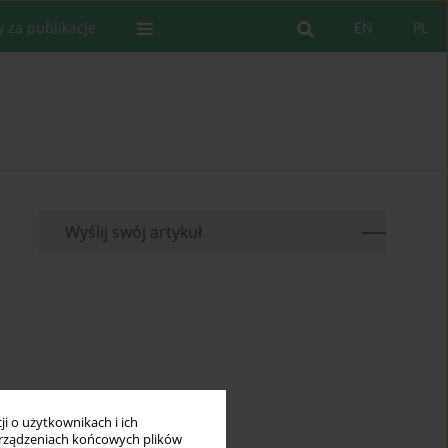
y za publikacje
EN
PL
Wyślij swój artykuł
i o użytkownikach i ich
rządzeniach końcowych plików