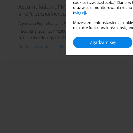
cookies (tzw. ciasteczka). Dane, w
Accumulation of Macronutrients and Trace E
oraz w celu monitorowania ruchu
(
więcej
).
and
R. sachalinensis
Możesz zmienić ustawienia cookie
Agnieszka Edyta Parzych
,
Zbigniew Sobisz
niektóre funkcjonalności dostępne
J. Ecol. Eng. 2024; 25(11):306-316
DOI
:
https://doi.org/10.12911/22998993/193408
Zgadzam się
Streszczenie
Artykuł
(PDF)