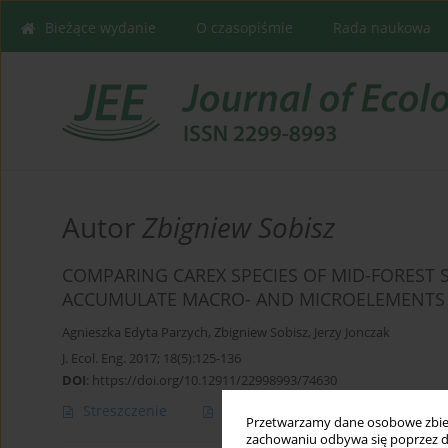
Bieżące wydanie
O czasopiśmie
Rada naukowa
Autor
Zbigniew Sobisz
COMPARING CAREX SPECIES OF MID-FOREST S
ACCUMULATE MACRO- AND MICROELEMENTS
Agnieszka Edyta Parzych
,
Zbigniew Sobisz
,
Jerzy Jonczak
J. Ecol. Eng. 2017; 18(5):125-136
DOI
:
https://doi.org/10.12911/22998993/74630
Streszczenie
Artykuł
(PDF)
Przetwarzamy dane osobowe zbiera
zachowaniu odbywa się poprzez d