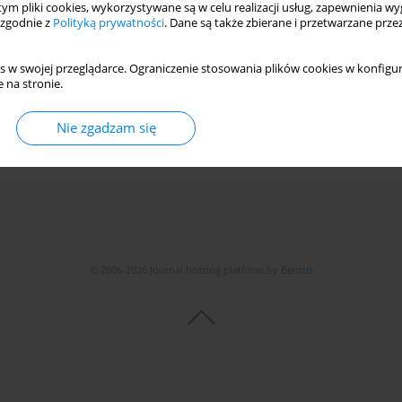
 tym pliki cookies, wykorzystywane są w celu realizacji usług, zapewnienia 
lements in Leaves and Stems of
Reynoutria japonica
 zgodnie z
Polityką prywatności
. Dane są także zbierane i przetwarzane prze
s w swojej przeglądarce. Ograniczenie stosowania plików cookies w konfigur
 na stronie.
Nie zgadzam się
Statystyki
© 2006-2026 Journal hosting platform by
Bentus