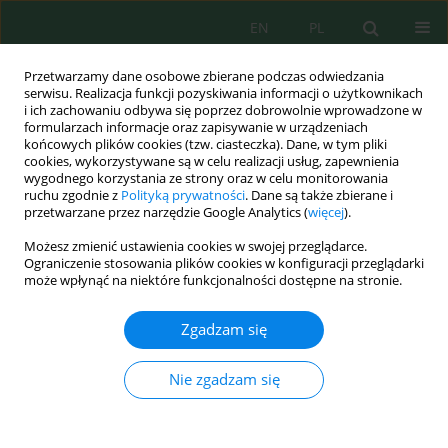
EN
PL
Przetwarzamy dane osobowe zbierane podczas odwiedzania
serwisu. Realizacja funkcji pozyskiwania informacji o użytkownikach
i ich zachowaniu odbywa się poprzez dobrowolnie wprowadzone w
formularzach informacje oraz zapisywanie w urządzeniach
końcowych plików cookies (tzw. ciasteczka). Dane, w tym pliki
cookies, wykorzystywane są w celu realizacji usług, zapewnienia
wygodnego korzystania ze strony oraz w celu monitorowania
vol. 17, 1, 2016
ruchu zgodnie z
Polityką prywatności
. Dane są także zbierane i
przetwarzane przez narzędzie Google Analytics (
więcej
).
Możesz zmienić ustawienia cookies w swojej przeglądarce.
Ograniczenie stosowania plików cookies w konfiguracji przeglądarki
DOES COMPOSTING OF
może wpłynąć na niektóre funkcjonalności dostępne na stronie.
BIODEGRADABLE MUNICIPAL
Zgadzam się
SOLID WASTE ON THE
Nie zgadzam się
LANDFILL BODY MAKE SENSE?