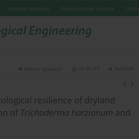
Redakcja i Wydawca
Prawa autorskie i licencja
Opłat
CC-BY 4.0
Statystyki
Pobierz cytowanie
logical resilience of dryland
ion of
Trichoderma harzianum
and