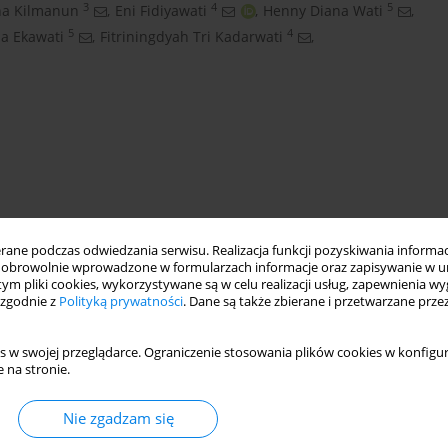
3
4
5
ina Kilmanun
,
Eni Fidiyawati
,
Henny Diana Wati
,
5
4
da Ekawati
,
Fitriningdyah Tri Kadarwati
,
ne podczas odwiedzania serwisu. Realizacja funkcji pozyskiwania informacj
obrowolnie wprowadzone w formularzach informacje oraz zapisywanie w u
 tym pliki cookies, wykorzystywane są w celu realizacji usług, zapewnienia 
 zgodnie z
Polityką prywatności
. Dane są także zbierane i przetwarzane prze
tainable intensification
Trichoderma harzianum
s w swojej przeglądarce. Ograniczenie stosowania plików cookies w konfigur
 na stronie.
Nie zgadzam się