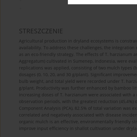
STRESZCZENIE
Agricultural production in dryland ecosystems is constrained
availability. To address these challenges, the integrati
as an eco-friendly strategy. The effects of T. harzianum 
Aggregatum) cultivated in Sumenep, Indonesia, were eval
replications was applied, consisting of two mulch types (
dosages (0, 10, 20, and 30 g/plant). Significant improvem
bulb weight, and total yield were recorded under T. harz
g/plant. Productivity was further enhanced by bamboo litt
increasing doses of T. harzianum were associated with a
observation periods, with the greatest reduction (45,4%) o
Component Analysis (PCA), 82.5% of total variation was exp
correlated and negatively associated with disease incide
organic mulch is an effective, environmentally friendly s
improve input efficiency in shallot cultivation under dryl