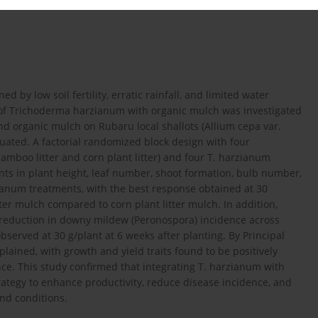
 by low soil fertility, erratic rainfall, and limited water
on of Trichoderma harzianum with organic mulch was investigated
and organic mulch on Rubaru local shallots (Allium cepa var.
uated. A factorial randomized block design with four
bamboo litter and corn plant litter) and four T. harzianum
ents in plant height, leaf number, shoot formation, bulb number,
ianum treatments, with the best response obtained at 30
er mulch compared to corn plant litter mulch. In addition,
 reduction in downy mildew (Peronospora) incidence across
bserved at 30 g/plant at 6 weeks after planting. By Principal
lained, with growth and yield traits found to be positively
nce. This study confirmed that integrating T. harzianum with
trategy to enhance productivity, reduce disease incidence, and
and conditions.