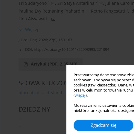
1
2
Tri Sudaryono
,
Sri Satya Antarlina
,
Juliana Carol
1
1
Paulina Evy Retnaning Prahardini
,
Retno Pangestuti
,
I
1
Lina Aisyawati
Więcej
J. Ecol. Eng. 2026; 27(9):150-163
DOI:
https://doi.org/10.12911/22998993/221394
Artykuł
(PDF, 2.35 MB)
Przetwarzamy dane osobowe zbiera
zachowaniu odbywa się poprzez d
SŁOWA KLUCZOWE
cookies (tzw. ciasteczka). Dane, w
oraz w celu monitorowania ruchu
biocontrol
dryland
organic mulch
shallot
sus
(
więcej
).
Możesz zmienić ustawienia cookie
DZIEDZINY
niektóre funkcjonalności dostępne
Zgadzam się