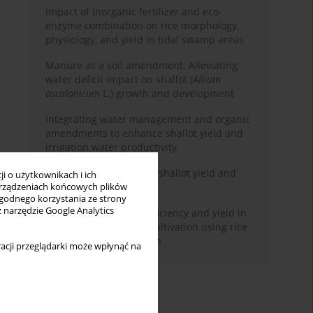
Impact of inorganic fertilizer and eco-
enzyme combination on rice morphology,
physiology, and yield in tidal swamp areas
Manure as a soil amendment: Alleviating
water deficit impact on shallot (
Allium
ascalonicum
L.) growth and development
Integrating water management and organic
amendments to enhance shallot yield and
irrigation water productivity
Effects of biologicals on shallot yield and
i o użytkownikach i ich
quality
rządzeniach końcowych plików
wygodnego korzystania ze strony
z narzędzie Google Analytics
Improving water use efficiency and yield in
shallot (
Allium cepa
L.) cultivation using rice
husk biochar application
acji przeglądarki może wpłynąć na