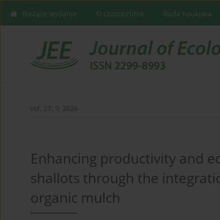
Bieżące wydanie
O czasopiśmie
Rada naukowa
vol. 27, 9, 2026
Enhancing productivity and eco
shallots through the integrat
organic mulch