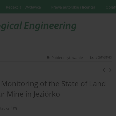
Redakcja i Wydawca
Prawa autorskie i licencja
Opłat
Statystyki
Pobierz cytowanie
 Monitoring of the State of Land
r Mine in Jeziórko
1
tecka