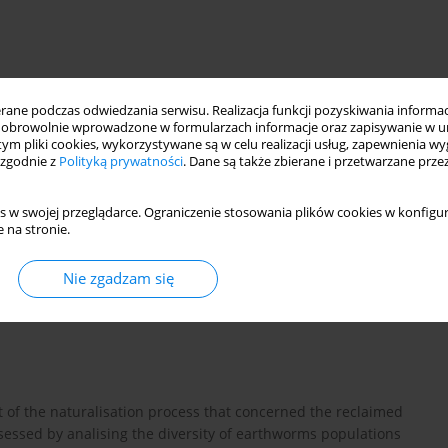
ne podczas odwiedzania serwisu. Realizacja funkcji pozyskiwania informacj
obrowolnie wprowadzone w formularzach informacje oraz zapisywanie w u
 tym pliki cookies, wykorzystywane są w celu realizacji usług, zapewnienia 
 zgodnie z
Polityką prywatności
. Dane są także zbierane i przetwarzane prze
s w swojej przeglądarce. Ograniczenie stosowania plików cookies w konfigur
of natural biocenoses
 na stronie.
Nie zgadzam się
 of the naturalisation process that concerned the reclaimed
ssessed by analising the diversity of earthworms populations