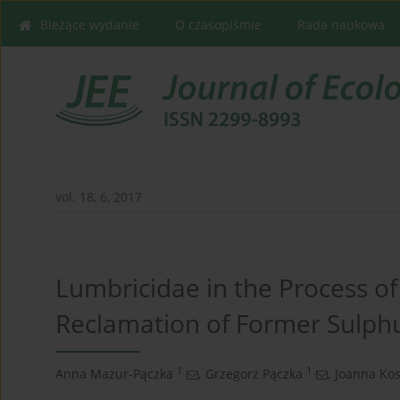
Bieżące wydanie
O czasopiśmie
Rada naukowa
vol. 18, 6, 2017
Lumbricidae in the Process of
Reclamation of Former Sulphu
1
1
Anna Mazur-Pączka
,
Grzegorz Pączka
,
Joanna Kos