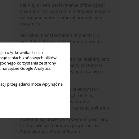
Salinity-driven performance of biological
treatment for palm oil mill effluent: Impacts
on organic matter removal and nitrogen
dynamics
Microbial transformation of plastics: A
possible pathway to sustainable waste
reduction
i o użytkownikach i ich
rządzeniach końcowych plików
Enhancing thermomechanical stability and
wygodnego korzystania ze strony
environmental degradability of chitosan-
z narzędzie Google Analytics
starch composite films using extra virgin
olive oil
acji przeglądarki może wpłynąć na
Marine bacteria capable of enzymatic
degrading of low- and high-density
polyethylene: Toward sustainable
mitigation of marine microplastic pollution
Potential agroforestry system on peat land
to improve soil chemical properties in
Palangkaraya, Central Borneo