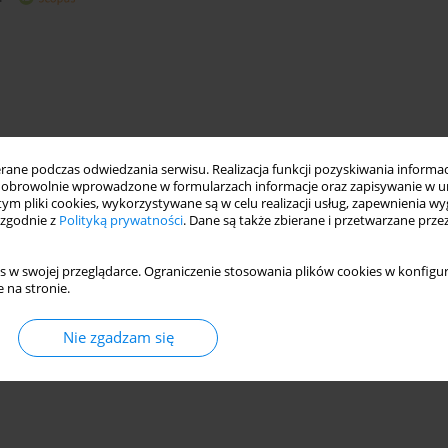
ne podczas odwiedzania serwisu. Realizacja funkcji pozyskiwania informacj
obrowolnie wprowadzone w formularzach informacje oraz zapisywanie w u
 tym pliki cookies, wykorzystywane są w celu realizacji usług, zapewnienia 
 zgodnie z
Polityką prywatności
. Dane są także zbierane i przetwarzane prze
croorganism
tropical
plastic debris
s w swojej przeglądarce. Ograniczenie stosowania plików cookies w konfigur
 na stronie.
Nie zgadzam się