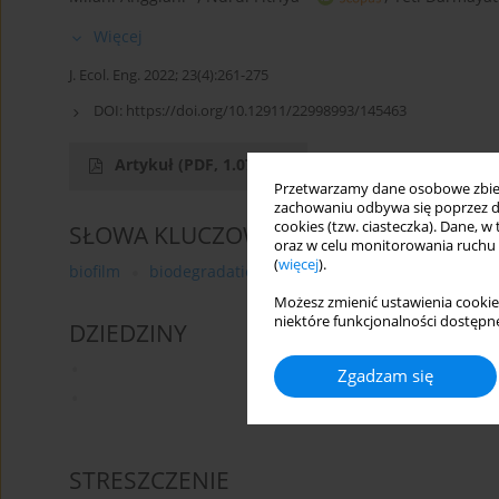
Więcej
J. Ecol. Eng. 2022; 23(4):261-275
DOI:
https://doi.org/10.12911/22998993/145463
Artykuł
(PDF, 1.07 MB)
Przetwarzamy dane osobowe zbiera
zachowaniu odbywa się poprzez d
cookies (tzw. ciasteczka). Dane, w
SŁOWA KLUCZOWE
oraz w celu monitorowania ruchu
(
więcej
).
biofilm
biodegradation
marine environment
mi
Możesz zmienić ustawienia cookie
niektóre funkcjonalności dostępne
DZIEDZINY
Zgadzam się
STRESZCZENIE