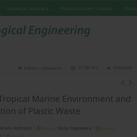
Redakcja i Wydawca
Prawa autorskie i licencja
Opłat
CC-BY 4.0
Statystyki
Pobierz cytowanie
in Tropical Marine Environment and
tion of Plastic Waste
1
1
Ariani Hatmanti
,
Deny Yogaswara
,
1
i