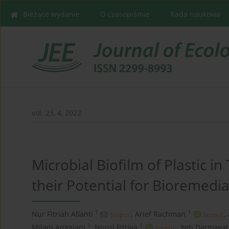
Bieżące wydanie
O czasopiśmie
Rada naukowa
vol. 23, 4, 2022
Microbial Biofilm of Plastic 
their Potential for Bioremedia
1
1
Nur Fitriah Afianti
,
Arief Rachman
,
1
1
Milani Anggiani
,
Nurul Fitriya
,
Yeti Darmayat