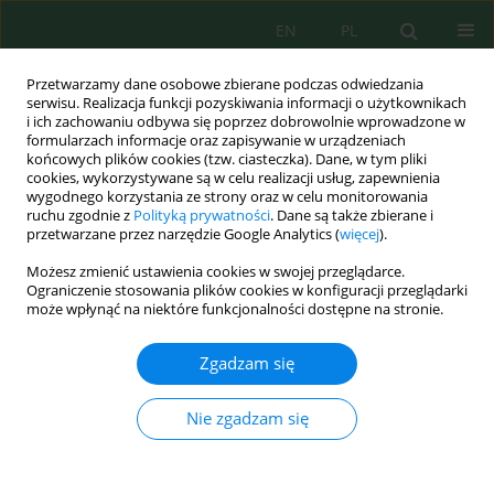
EN
PL
Przetwarzamy dane osobowe zbierane podczas odwiedzania
serwisu. Realizacja funkcji pozyskiwania informacji o użytkownikach
i ich zachowaniu odbywa się poprzez dobrowolnie wprowadzone w
formularzach informacje oraz zapisywanie w urządzeniach
końcowych plików cookies (tzw. ciasteczka). Dane, w tym pliki
cookies, wykorzystywane są w celu realizacji usług, zapewnienia
wygodnego korzystania ze strony oraz w celu monitorowania
vol. 25, 9, 2024
ruchu zgodnie z
Polityką prywatności
. Dane są także zbierane i
przetwarzane przez narzędzie Google Analytics (
więcej
).
Możesz zmienić ustawienia cookies w swojej przeglądarce.
Ograniczenie stosowania plików cookies w konfiguracji przeglądarki
Microplastics Identification in
może wpłynąć na niektóre funkcjonalności dostępne na stronie.
Plastic Recycling Facility:
Zgadzam się
Removal Efficiencies of the
Nie zgadzam się
Treatment Plants and Its
Potential Release to the