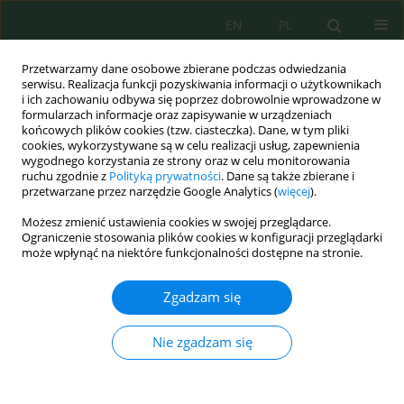
EN
PL
Przetwarzamy dane osobowe zbierane podczas odwiedzania
serwisu. Realizacja funkcji pozyskiwania informacji o użytkownikach
i ich zachowaniu odbywa się poprzez dobrowolnie wprowadzone w
formularzach informacje oraz zapisywanie w urządzeniach
końcowych plików cookies (tzw. ciasteczka). Dane, w tym pliki
cookies, wykorzystywane są w celu realizacji usług, zapewnienia
wygodnego korzystania ze strony oraz w celu monitorowania
vol. 25, 5, 2024
ruchu zgodnie z
Polityką prywatności
. Dane są także zbierane i
przetwarzane przez narzędzie Google Analytics (
więcej
).
Możesz zmienić ustawienia cookies w swojej przeglądarce.
Ograniczenie stosowania plików cookies w konfiguracji przeglądarki
Mitigating the Toxic Effects of
może wpłynąć na niektóre funkcjonalności dostępne na stronie.
Salinity in Wheat Though
Zgadzam się
Exogenous Application of
Nie zgadzam się
Moringa Leaf Extract