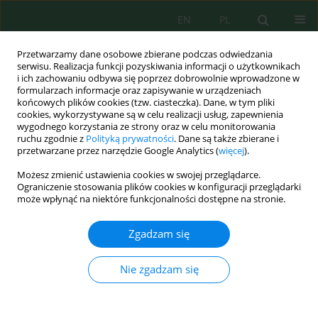
EN
PL
Przetwarzamy dane osobowe zbierane podczas odwiedzania
serwisu. Realizacja funkcji pozyskiwania informacji o użytkownikach
i ich zachowaniu odbywa się poprzez dobrowolnie wprowadzone w
formularzach informacje oraz zapisywanie w urządzeniach
końcowych plików cookies (tzw. ciasteczka). Dane, w tym pliki
cookies, wykorzystywane są w celu realizacji usług, zapewnienia
wygodnego korzystania ze strony oraz w celu monitorowania
vol. 23, 8, 2022
ruchu zgodnie z
Polityką prywatności
. Dane są także zbierane i
przetwarzane przez narzędzie Google Analytics (
więcej
).
Możesz zmienić ustawienia cookies w swojej przeglądarce.
Ograniczenie stosowania plików cookies w konfiguracji przeglądarki
Optimization of Palm Oil Boiler
może wpłynąć na niektóre funkcjonalności dostępne na stronie.
Ash Biomass Waste as a Source
Zgadzam się
of Silica with Various
Nie zgadzam się
Preparation Methods