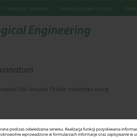
Redakcja i Wydawca
Prawa autorskie i licencja
Opłat
pinnatum
ated Soil around Textile Industries using
ne podczas odwiedzania serwisu. Realizacja funkcji pozyskiwania informacj
Statystyki
obrowolnie wprowadzone w formularzach informacje oraz zapisywanie w u