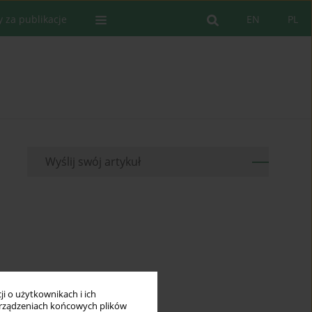
y za publikacje
EN
PL
Wyślij swój artykuł
i o użytkownikach i ich
rządzeniach końcowych plików