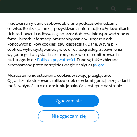
EN
PL
Przetwarzamy dane osobowe zbierane podczas odwiedzania
serwisu. Realizacja funkcji pozyskiwania informacji o użytkownikach
i ich zachowaniu odbywa się poprzez dobrowolnie wprowadzone w
formularzach informacje oraz zapisywanie w urządzeniach
końcowych plików cookies (tzw. ciasteczka). Dane, w tym pliki
cookies, wykorzystywane są w celu realizacji usług, zapewnienia
wygodnego korzystania ze strony oraz w celu monitorowania
vol. 22, 4, 2021
ruchu zgodnie z
Polityką prywatności
. Dane są także zbierane i
przetwarzane przez narzędzie Google Analytics (
więcej
).
Możesz zmienić ustawienia cookies w swojej przeglądarce.
Ograniczenie stosowania plików cookies w konfiguracji przeglądarki
Phytoremediation of Copper
może wpłynąć na niektóre funkcjonalności dostępne na stronie.
and Zinc Contaminated Soil
Zgadzam się
around Textile Industries using
Nie zgadzam się
Bryophyllum pinnatum
Plant