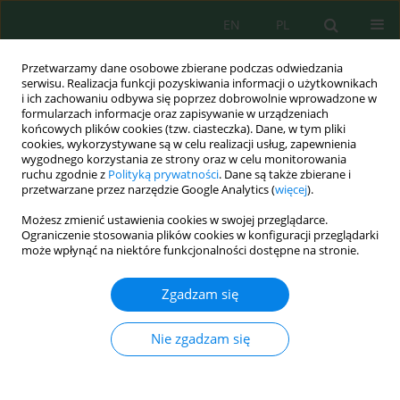
EN
PL
Przetwarzamy dane osobowe zbierane podczas odwiedzania
serwisu. Realizacja funkcji pozyskiwania informacji o użytkownikach
i ich zachowaniu odbywa się poprzez dobrowolnie wprowadzone w
formularzach informacje oraz zapisywanie w urządzeniach
końcowych plików cookies (tzw. ciasteczka). Dane, w tym pliki
cookies, wykorzystywane są w celu realizacji usług, zapewnienia
Słowo kluczowe
calorific value
wygodnego korzystania ze strony oraz w celu monitorowania
ruchu zgodnie z
Polityką prywatności
. Dane są także zbierane i
przetwarzane przez narzędzie Google Analytics (
więcej
).
Assessment of the energy potential and
Możesz zmienić ustawienia cookies w swojej przeglądarce.
combustion characteristics of green biomass
Ograniczenie stosowania plików cookies w konfiguracji przeglądarki
from selected varieties of
Vitis vinifera
L. grown in
może wpłynąć na niektóre funkcjonalności dostępne na stronie.
Central Europe
Zgadzam się
Magdalena Kapłan
,
Dominika Gawidziel
,
Grzegorz Maj
,
Kamila Ewa
Klimek
,
Anna Borkowska
,
Richard Danko
,
Mojmir Baron
,
Radek Sotolar
Nie zgadzam się
J. Ecol. Eng. 2026; 27(11)
Statystyki
Streszczenie