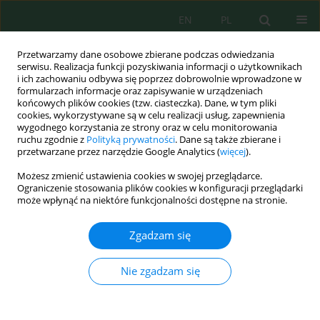
EN
PL
Przetwarzamy dane osobowe zbierane podczas odwiedzania
serwisu. Realizacja funkcji pozyskiwania informacji o użytkownikach
i ich zachowaniu odbywa się poprzez dobrowolnie wprowadzone w
formularzach informacje oraz zapisywanie w urządzeniach
końcowych plików cookies (tzw. ciasteczka). Dane, w tym pliki
cookies, wykorzystywane są w celu realizacji usług, zapewnienia
wygodnego korzystania ze strony oraz w celu monitorowania
vol. 19, 2, 2018
ruchu zgodnie z
Polityką prywatności
. Dane są także zbierane i
przetwarzane przez narzędzie Google Analytics (
więcej
).
Możesz zmienić ustawienia cookies w swojej przeglądarce.
Ograniczenie stosowania plików cookies w konfiguracji przeglądarki
The Efficiency of Strontium-90
może wpłynąć na niektóre funkcjonalności dostępne na stronie.
Desorption Using Iron (III)
Zgadzam się
Solutions in the
Nie zgadzam się
Decontamination Process of
Radioactive Soils