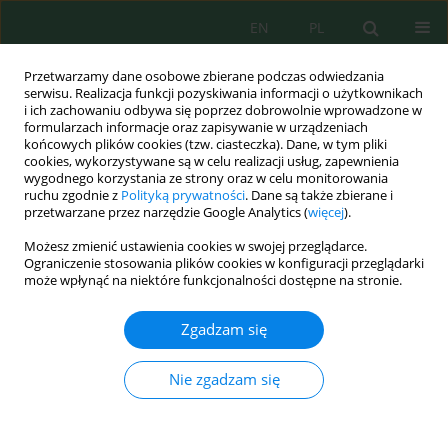
EN
PL
Przetwarzamy dane osobowe zbierane podczas odwiedzania
serwisu. Realizacja funkcji pozyskiwania informacji o użytkownikach
i ich zachowaniu odbywa się poprzez dobrowolnie wprowadzone w
formularzach informacje oraz zapisywanie w urządzeniach
końcowych plików cookies (tzw. ciasteczka). Dane, w tym pliki
cookies, wykorzystywane są w celu realizacji usług, zapewnienia
wygodnego korzystania ze strony oraz w celu monitorowania
vol. 26, 9, 2025
ruchu zgodnie z
Polityką prywatności
. Dane są także zbierane i
przetwarzane przez narzędzie Google Analytics (
więcej
).
Możesz zmienić ustawienia cookies w swojej przeglądarce.
Ograniczenie stosowania plików cookies w konfiguracji przeglądarki
The method for ecological
może wpłynąć na niektóre funkcjonalności dostępne na stronie.
assessment of a diesel-electric
Zgadzam się
multiple unit
Nie zgadzam się
1,2
3
Krystian Woźniak
,
Natalia Szymlet
,
3
3
Jakub Sobczak
,
Łukasz Rymaniak
,