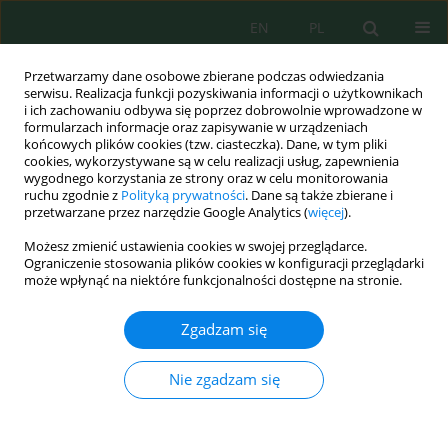
EN
PL
Przetwarzamy dane osobowe zbierane podczas odwiedzania
serwisu. Realizacja funkcji pozyskiwania informacji o użytkownikach
i ich zachowaniu odbywa się poprzez dobrowolnie wprowadzone w
formularzach informacje oraz zapisywanie w urządzeniach
końcowych plików cookies (tzw. ciasteczka). Dane, w tym pliki
cookies, wykorzystywane są w celu realizacji usług, zapewnienia
wygodnego korzystania ze strony oraz w celu monitorowania
vol. 21, 8, 2020
ruchu zgodnie z
Polityką prywatności
. Dane są także zbierane i
przetwarzane przez narzędzie Google Analytics (
więcej
).
Możesz zmienić ustawienia cookies w swojej przeglądarce.
Ograniczenie stosowania plików cookies w konfiguracji przeglądarki
Titanium(IV) Oxide Modified
może wpłynąć na niektóre funkcjonalności dostępne na stronie.
with Activated Carbon and
Zgadzam się
Ultrasounds for Caffeine
Nie zgadzam się
Photodegradation: Adsorption
Isotherm and Kinetics Study