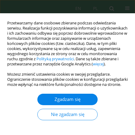
EN
PL
Przetwarzamy dane osobowe zbierane podczas odwiedzania
serwisu. Realizacja funkcji pozyskiwania informacji o użytkownikach
i ich zachowaniu odbywa się poprzez dobrowolnie wprowadzone w
formularzach informacje oraz zapisywanie w urządzeniach
końcowych plików cookies (tzw. ciasteczka). Dane, w tym pliki
cookies, wykorzystywane są w celu realizacji usług, zapewnienia
wygodnego korzystania ze strony oraz w celu monitorowania
vol. 25, 7, 2024
ruchu zgodnie z
Polityką prywatności
. Dane są także zbierane i
przetwarzane przez narzędzie Google Analytics (
więcej
).
Możesz zmienić ustawienia cookies w swojej przeglądarce.
Ograniczenie stosowania plików cookies w konfiguracji przeglądarki
Valorization of Iron Ore Tailings
może wpłynąć na niektóre funkcjonalności dostępne na stronie.
from Nador, Morocco, as a
Zgadzam się
Sustainable Additive in the
Nie zgadzam się
Manufacture of Red Clay Fired
Bricks