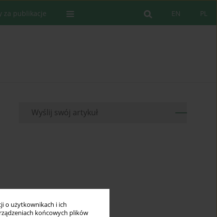
y za publikacje
EN
PL
Wyślij swój artykuł
i o użytkownikach i ich
rządzeniach końcowych plików