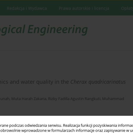
Redakcja i Wydawca
Prawa autorskie i licencja
Opłat
mics and water quality in the
Cherax quadricarinatus
munah
,
Muta Harah Zakaria
,
Rizky Fadilla Agustin Rangkuti
,
Muhammad
ne podczas odwiedzania serwisu. Realizacja funkcji pozyskiwania informacj
Statystyki
obrowolnie wprowadzone w formularzach informacje oraz zapisywanie w u