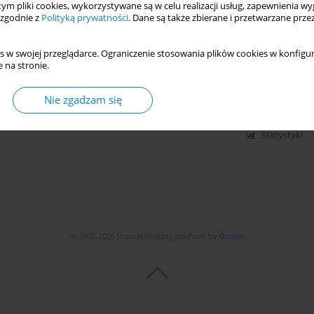
 tym pliki cookies, wykorzystywane są w celu realizacji usług, zapewnienia 
 zgodnie z
Polityką prywatności
. Dane są także zbierane i przetwarzane prze
 accumulation in
Chlorella pyrenoidosa
under
s w swojej przeglądarce. Ograniczenie stosowania plików cookies w konfigur
 na stronie.
ik Retno Buwono
,
Yunita Eka Puspitasari
,
Seto Sugianto Prabowo
ti
,
Anik Martinah Hariati
Nie zgadzam się
Statystyki
© 2006-2026 Journal hosting platform by
Bentus