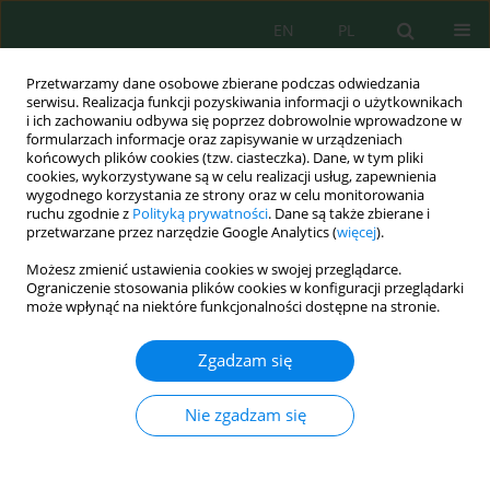
EN
PL
Przetwarzamy dane osobowe zbierane podczas odwiedzania
serwisu. Realizacja funkcji pozyskiwania informacji o użytkownikach
i ich zachowaniu odbywa się poprzez dobrowolnie wprowadzone w
formularzach informacje oraz zapisywanie w urządzeniach
końcowych plików cookies (tzw. ciasteczka). Dane, w tym pliki
cookies, wykorzystywane są w celu realizacji usług, zapewnienia
wygodnego korzystania ze strony oraz w celu monitorowania
vol. 24, 9, 2023
ruchu zgodnie z
Polityką prywatności
. Dane są także zbierane i
przetwarzane przez narzędzie Google Analytics (
więcej
).
Możesz zmienić ustawienia cookies w swojej przeglądarce.
Ograniczenie stosowania plików cookies w konfiguracji przeglądarki
Comparative Anatomical and
może wpłynąć na niektóre funkcjonalności dostępne na stronie.
Morphological Study of Three
Zgadzam się
Populations of
Salvia aethiopis
L.
Nie zgadzam się
Growing in the Southern
Balkhash Region