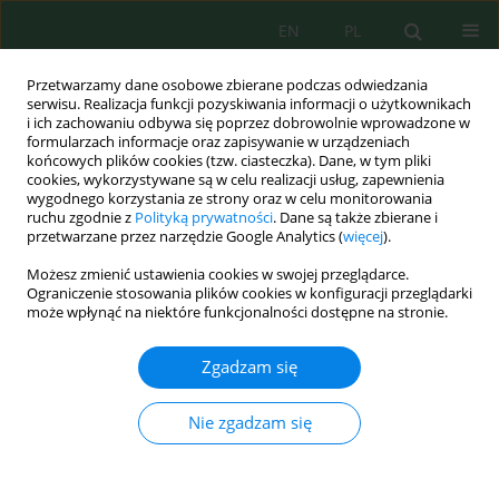
EN
PL
Przetwarzamy dane osobowe zbierane podczas odwiedzania
serwisu. Realizacja funkcji pozyskiwania informacji o użytkownikach
i ich zachowaniu odbywa się poprzez dobrowolnie wprowadzone w
formularzach informacje oraz zapisywanie w urządzeniach
końcowych plików cookies (tzw. ciasteczka). Dane, w tym pliki
cookies, wykorzystywane są w celu realizacji usług, zapewnienia
wygodnego korzystania ze strony oraz w celu monitorowania
vol. 26, 9, 2025
ruchu zgodnie z
Polityką prywatności
. Dane są także zbierane i
przetwarzane przez narzędzie Google Analytics (
więcej
).
Możesz zmienić ustawienia cookies w swojej przeglądarce.
Ograniczenie stosowania plików cookies w konfiguracji przeglądarki
Deep insights into drip-based
może wpłynąć na niektóre funkcjonalności dostępne na stronie.
nanobubble fertigation
Zgadzam się
technology for enhancing
Nie zgadzam się
nutrient availability and
boosting cash crop vegetable