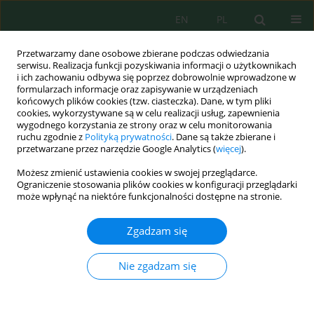
EN
PL
Przetwarzamy dane osobowe zbierane podczas odwiedzania
serwisu. Realizacja funkcji pozyskiwania informacji o użytkownikach
i ich zachowaniu odbywa się poprzez dobrowolnie wprowadzone w
formularzach informacje oraz zapisywanie w urządzeniach
końcowych plików cookies (tzw. ciasteczka). Dane, w tym pliki
cookies, wykorzystywane są w celu realizacji usług, zapewnienia
wygodnego korzystania ze strony oraz w celu monitorowania
vol. 26, 9, 2025
ruchu zgodnie z
Polityką prywatności
. Dane są także zbierane i
przetwarzane przez narzędzie Google Analytics (
więcej
).
Możesz zmienić ustawienia cookies w swojej przeglądarce.
Ograniczenie stosowania plików cookies w konfiguracji przeglądarki
Dynamics of carbon stock and
może wpłynąć na niektóre funkcjonalności dostępne na stronie.
normalized difference
Zgadzam się
vegetation index as indicators
Nie zgadzam się
of oil palm (
Elaeis guineensis
Jacq.) productivity in peat