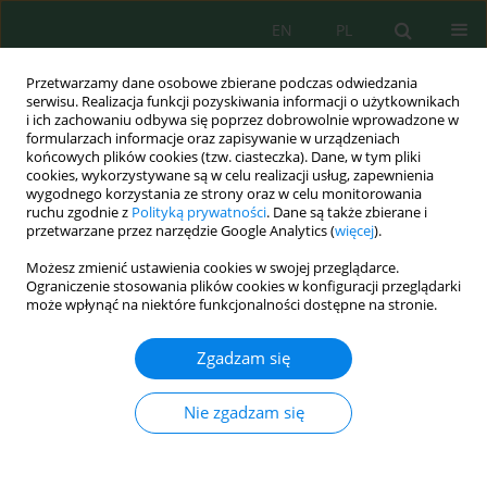
EN
PL
Przetwarzamy dane osobowe zbierane podczas odwiedzania
serwisu. Realizacja funkcji pozyskiwania informacji o użytkownikach
i ich zachowaniu odbywa się poprzez dobrowolnie wprowadzone w
formularzach informacje oraz zapisywanie w urządzeniach
końcowych plików cookies (tzw. ciasteczka). Dane, w tym pliki
cookies, wykorzystywane są w celu realizacji usług, zapewnienia
wygodnego korzystania ze strony oraz w celu monitorowania
vol. 23, 2, 2022
ruchu zgodnie z
Polityką prywatności
. Dane są także zbierane i
przetwarzane przez narzędzie Google Analytics (
więcej
).
Możesz zmienić ustawienia cookies w swojej przeglądarce.
Ograniczenie stosowania plików cookies w konfiguracji przeglądarki
Microbiological Quality of
może wpłynąć na niektóre funkcjonalności dostępne na stronie.
Indoor and Outdoor Air in a
Zgadzam się
Municipal Wastewater
Nie zgadzam się
Treatment Plant - A Case Study