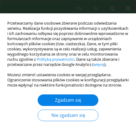
EN
PL
Przetwarzamy dane osobowe zbierane podczas odwiedzania
serwisu. Realizacja funkcji pozyskiwania informacji o użytkownikach
i ich zachowaniu odbywa się poprzez dobrowolnie wprowadzone w
formularzach informacje oraz zapisywanie w urządzeniach
końcowych plików cookies (tzw. ciasteczka). Dane, w tym pliki
cookies, wykorzystywane są w celu realizacji usług, zapewnienia
wygodnego korzystania ze strony oraz w celu monitorowania
vol. 26, 8, 2025
ruchu zgodnie z
Polityką prywatności
. Dane są także zbierane i
przetwarzane przez narzędzie Google Analytics (
więcej
).
Możesz zmienić ustawienia cookies w swojej przeglądarce.
Ograniczenie stosowania plików cookies w konfiguracji przeglądarki
Pharmaceutical compounds
może wpłynąć na niektóre funkcjonalności dostępne na stronie.
removal through pristine,
Zgadzam się
alkali-, acid-, and layered
Nie zgadzam się
double hydroxide-modified
biochar: Characterization,