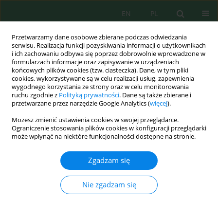
EN
PL
Przetwarzamy dane osobowe zbierane podczas odwiedzania
serwisu. Realizacja funkcji pozyskiwania informacji o użytkownikach
i ich zachowaniu odbywa się poprzez dobrowolnie wprowadzone w
formularzach informacje oraz zapisywanie w urządzeniach
końcowych plików cookies (tzw. ciasteczka). Dane, w tym pliki
cookies, wykorzystywane są w celu realizacji usług, zapewnienia
wygodnego korzystania ze strony oraz w celu monitorowania
vol. 24, 2, 2023
ruchu zgodnie z
Polityką prywatności
. Dane są także zbierane i
przetwarzane przez narzędzie Google Analytics (
więcej
).
Możesz zmienić ustawienia cookies w swojej przeglądarce.
Ograniczenie stosowania plików cookies w konfiguracji przeglądarki
Processes of Natural Self-
może wpłynąć na niektóre funkcjonalności dostępne na stronie.
Cleaning of Small Watercourses
Zgadzam się
with Increasing Anthropogenic
Nie zgadzam się
Load in the Dniester River Basin