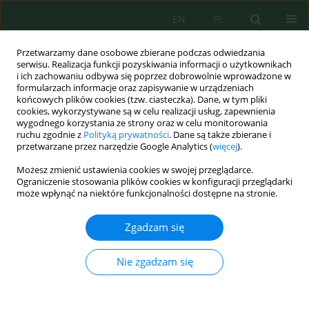
EN
PL
Przetwarzamy dane osobowe zbierane podczas odwiedzania
serwisu. Realizacja funkcji pozyskiwania informacji o użytkownikach
i ich zachowaniu odbywa się poprzez dobrowolnie wprowadzone w
formularzach informacje oraz zapisywanie w urządzeniach
końcowych plików cookies (tzw. ciasteczka). Dane, w tym pliki
cookies, wykorzystywane są w celu realizacji usług, zapewnienia
wygodnego korzystania ze strony oraz w celu monitorowania
vol. 26, 8, 2025
ruchu zgodnie z
Polityką prywatności
. Dane są także zbierane i
przetwarzane przez narzędzie Google Analytics (
więcej
).
Możesz zmienić ustawienia cookies w swojej przeglądarce.
Ograniczenie stosowania plików cookies w konfiguracji przeglądarki
Spatial distribution of heavy
może wpłynąć na niektóre funkcjonalności dostępne na stronie.
metal lead concentration in soil
Zgadzam się
and mangrove plants in the
Nie zgadzam się
mangrove forests of Surabaya
City: A case study of Gunung