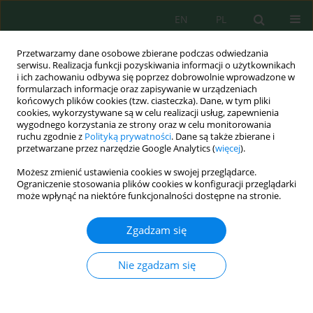
EN
PL
Przetwarzamy dane osobowe zbierane podczas odwiedzania
serwisu. Realizacja funkcji pozyskiwania informacji o użytkownikach
i ich zachowaniu odbywa się poprzez dobrowolnie wprowadzone w
formularzach informacje oraz zapisywanie w urządzeniach
końcowych plików cookies (tzw. ciasteczka). Dane, w tym pliki
cookies, wykorzystywane są w celu realizacji usług, zapewnienia
wygodnego korzystania ze strony oraz w celu monitorowania
vol. 27, 7, 2026
ruchu zgodnie z
Polityką prywatności
. Dane są także zbierane i
przetwarzane przez narzędzie Google Analytics (
więcej
).
Możesz zmienić ustawienia cookies w swojej przeglądarce.
Ograniczenie stosowania plików cookies w konfiguracji przeglądarki
Effects of productive integration
może wpłynąć na niektóre funkcjonalności dostępne na stronie.
(
Dormitator latifrons
–
Oryza
Zgadzam się
sativa
) on water quality:
Nie zgadzam się
Evidence under tropical
conditions